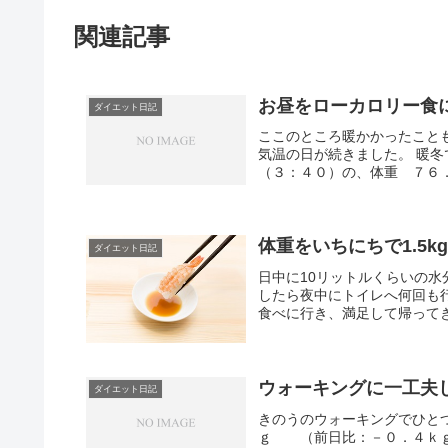
関連記事
お昼をローカロリー食
ダイエット日記
ここのところ暖かかったこと
気温の日が続きました。 暖
（３：４０）の、体重 ７６．
体重をいちにちで1.5k
ダイエット日記
日中に10リットルくらいの
したら夜中にトイレへ何回も
食べに行き、満足して帰ってき
ウォーキングに一工夫
ダイエット日記
きのうのウォーキングでひと
ｇ （前日比：－０．４ｋｇ