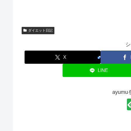
ダイエット日記
シ
X
LINE
ayum