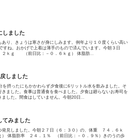
にしました
もあり、きょうは寒さが身にしみます。例年より１０度くらい高い
冬ですね。おかげで上着は薄手のもので済んでいます。今朝３日
２ｋｇ （前日比：－０．６ｋｇ） 体脂肪...
g戻しました
水分を摂ったにもかかわらず夕食後に6リットル水を飲みました。そ
行きました。食事は普通食を食べました。夕食は廻らないお寿司を
ました。間食はしていません。今朝20日...
してみました
つ発見しました。今朝２７日（６：３０）の、体重 ７４．６ｋ
） 体脂肪率 ２４．１％ （前日比：－０．９％）きのうの歩