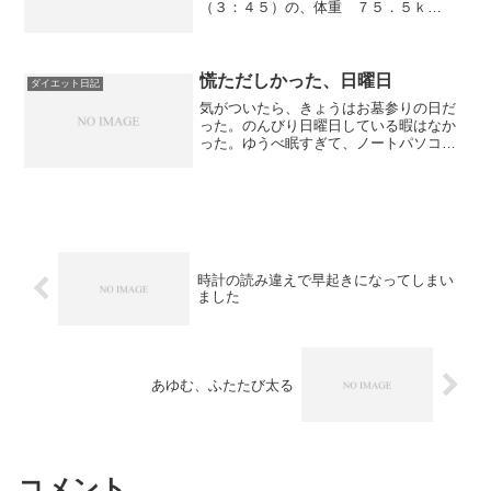
（３：４５）の、体重 ７５．５ｋ
ｇ （前日比：＋０．９ｋｇ） 体脂肪
率 ２５．８％ （前日比：＋０．
７％）きのうの歩数 ４，１４０歩でし
た。ずいぶん前の新聞ですが、９...
慌ただしかった、日曜日
ダイエット日記
気がついたら、きょうはお墓参りの日だ
った。のんびり日曜日している暇はなか
った。ゆうべ眠すぎて、ノートパソコン
を枕にうたた寝していました。たしか、
自転車こぎと筋トレをする予定だった
が、きのうは早く寝ることにした。きょ
うは日差しは暖かだったが、...
時計の読み違えで早起きになってしまい
ました
あゆむ、ふたたび太る
コメント