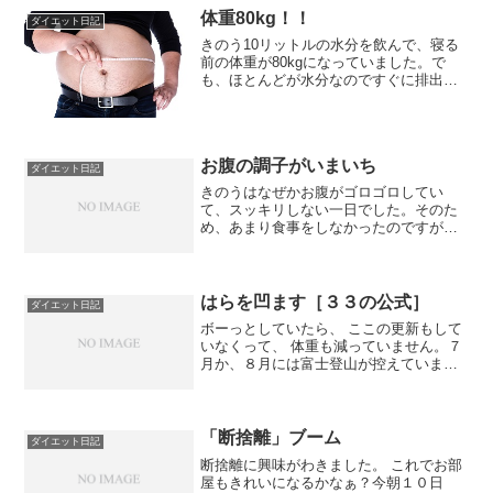
らまた元通りになってきました。きもち
体重80kg！！
ダイエット日記
が不安定だと食事も不安定...
きのう10リットルの水分を飲んで、寝る
前の体重が80kgになっていました。で
も、ほとんどが水分なのですぐに排出さ
れるだろうと思っていました。夜中に2度
トイレに起きました。夜中に起きるのは
辛いです。これからは、水分控えて夜中
にトイレに起きない...
お腹の調子がいまいち
ダイエット日記
きのうはなぜかお腹がゴロゴロしてい
て、スッキリしない一日でした。そのた
め、あまり食事をしなかったのですが、
カロリーはしっかり摂っていますね。今
朝のお腹の状態は、通常通りで問題ない
です。食べ物にあたったのでしょうか？
それとも食べ過ぎだったのか...
はらを凹ます［３３の公式］
ダイエット日記
ボーっとしていたら、 ここの更新もして
いなくって、 体重も減っていません。７
月か、８月には富士登山が控えていま
す。 ウォーキングもぜんぜんやっていま
せん。こんなにだらだらしちゃって、い
いのでしょうか？今朝３０日（２：０
５）の、体重 ７５．９...
「断捨離」ブーム
ダイエット日記
断捨離に興味がわきました。 これでお部
屋もきれいになるかなぁ？今朝１０日