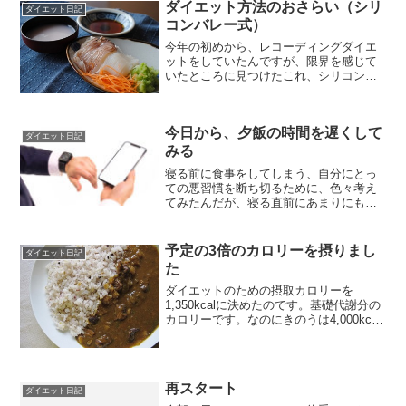
(前日比：-1...
ダイエット方法のおさらい（シリ
ダイエット日記
コンバレー式）
今年の初めから、レコーディングダイエ
ットをしていたんですが、限界を感じて
いたところに見つけたこれ、シリコンバ
レー式自分を変える最強の食事 価格：
1728円（税込、送料無料)にしたがって、
ダイエットをしています。で、うえで紹
今日から、夕飯の時間を遅くして
介した本、なんとな...
ダイエット日記
みる
寝る前に食事をしてしまう、自分にとっ
ての悪習慣を断ち切るために、色々考え
てみたんだが、寝る直前にあまりにもの
空腹状態に成っていることが原因かも
と、推測してみた。じつは今まで夕食は
16時頃にしていたのだ。寝る時間が最速
予定の3倍のカロリーを摂りまし
ダイエット日記
で20時なので、このくら...
た
ダイエットのための摂取カロリーを
1,350kcalに決めたのです。基礎代謝分の
カロリーです。なのにきのうは4,000kcal
位食べてしまいました。妻が作ってくれ
た食事を食べた結果です。そう、妻はカ
ロリーのことなんかなんにも考えてくれ
ていない...
再スタート
ダイエット日記