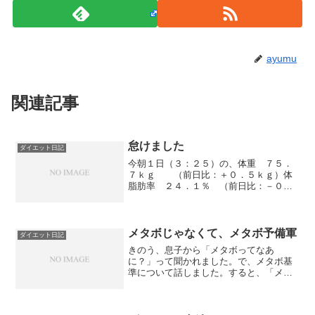
ayumu
関連記事
怠けました
ダイエット日記
今朝１日（３：２５）の、体重 ７５．
７ｋｇ （前日比：＋０．５ｋｇ）体
脂肪率 ２４．１％ （前日比：－０．
５％）へそ周り ９２．０cm （前日
比：±０．０cm）きのうの歩数 ６，８
１５歩でした。ちょっと気を抜いて、間
食してしまいました。間...
メタボじゃなくて、メタボ予備軍
ダイエット日記
きのう、息子から「メタボってなあ
に？」って聞かれました。で、メタボ基
準について話しました。すると、「メタ
ボってへそ周り８８cmじゃメタボだ。」
と、さらっと言われてしまいました。今
朝19日（3：50）の、体重 70.4kg