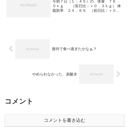
今朝７日（１：４５）の、体重 ７６．
０ｋｇ （前日比：＋０．３ｋｇ） 体
脂肪率 ２４．６％ （前日比：＋０．
１％）へそ周り ９１．０ｃｍ （前日
比：±０．０ｃｍ）きのうの歩数 ３，１
７６歩でした。とうとう７６ｋｇになっ
てしまいました。やっ...
接待で食べ過ぎたかなぁ？
やめられなかった、炭酸水
コメント
コメントを書き込む