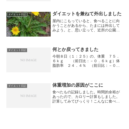
ｋｇ、体脂肪率２０．５％です。 偏った
食生活をすると、体が言うことを聴いて
くれません。 一日３...
ダイエットを兼ねて外出しました
ダイエット日記
屋内にこもっていると、食べることに向
かうことがあるから、たまには外出して
みよう。と、思い立って、近所の公園に
行ってみました。人とすれ違うかもしれ
ないので、マスクはしていきました。外
気温１８℃意外と涼しめでした。おひさ
まは出ているのに。ですが...
何とか戻ってきました
ダイエット日記
今朝８日（１：２５）の、体重 ７５．
６ｋｇ （前日比：－０．６ｋｇ）体
脂肪率 ２４．４％ （前日比：－０．
９％）へそ周り ９４．０cm （前日
比：±０．０cm）きのうの歩数 －－－
－歩 (万歩計故障)でした。きのうのご飯
はしっかり３回で済...
体重増加の原因がここに
ダイエット日記
食べたもの記録しました。時間的余裕が
あったので、カロリー計算もしました。
計算してみてびっくり！こんなに食べて
るんだ．．．体重増えるわけだ。せめて
2,500kcal以下にしたいです。2,000kcalで
もいいです。今朝29日（2：45）の、体...