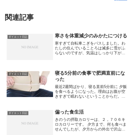
関連記事
寒さを体重減少のみかたにつける
ダイエット日記
寒すぎて自転車こぎをパスしました。わ
たしの住んでいることろは滅多に雪がふ
らないのですが、気温はしっかり下がっ
て、とても寒いです。今朝の室温は10℃
だったので、きのうよりはきのうほどの
寒さではありません。寒いと食欲が増す
んです。自然の摂理でし...
寝る5分前の食事で肥満直前にな
ダイエット日記
った
最近2週間ばかり、寝る直前5分前に 夕飯
を食べるようになった。理由はお腹が空
きすぎて眠れないということからだ。お
腹が膨れれば自然と眠くなることを利用
して夜の眠りにつこうという考えだった
んだが、やっぱり体重増えるよね。どう
偏った食生活
ダイエット日記
したものか？
きのうの摂取カロリーは、２，７０６キ
ロカロリーです。 夕方まで、何も食べま
せんでしたが、夕方からの外出で沢山食
べてしまいました。今朝の体重６７．８