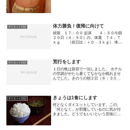
きて体重も減ってきてしまいましたへそ
周りサイズがメタボ基準値...
体力勝負！復帰に向けて
ダイエット日記
就寝 １７：００ 起床 ４：５０今朝
２０日（４：５０）の、体重 ７４．７
ｋｇ （前日比：＋０．３ｋｇ） 体脂
肪率 ２４．８％ （前日比：＋０．
１％）へそ周り ９２．０ｃｍ （前日
比：－０．５ｃｍ）でした。熱中症から
回復していないのか、身...
荒行をします
ダイエット日記
１日の晩は新宿で一泊しました。 ホテル
の空調がやたら暑くてなかなか眠れませ
んでした。きのうの朝２日（６：３０）
の、体重 －－．－ｋｇ （前日比：
＊－．－ｋｇ） 体脂肪率 －－．－％
（前日比：＊－．－％） （ホテルに体重
計がなかったので。...
きょうは1食にします
ダイエット日記
何となくダイエットしています。この、
「何となく」が邪魔しているのに気が付
きました。どうでもいいという意味にと
れます。食べないと決めたなら、食べず
に過ごします。間食が過ぎます。間食し
ないと言っても、結局食べてしまう。本