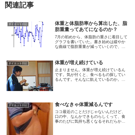
関連記事
体重と体脂肪率から算出した、脂
ダイエット日記
肪重量ってあてになるのか？
7月の初めから、体脂肪の重さに着目して
グラフを書いていた。書き始めは緩やか
な曲線で脂肪重量が減っていくので、
「ああ、こうやって減っていくんだな
ぁ」と、微笑ましく思っていた。がだ、
途中から急激に体脂肪重が増えたり減っ
体重が増え続けている
ダイエット日記
たりと、異常なのか？と、思...
止まりません。体重が増え続けているん
です。気が付くと、食べるもの探してい
るんです。そんなに飢えているのか。食
事はしっかり3食摂っています。なのに、
まだ足りない感があり、ああ食べたい。
と、つい思ってしまうのです。これは、
ダイエット失敗なのでし...
食べなきゃ体重減るんです
ダイエット日記
ココ最近のことだけじゃないんだけど、
口の中、なんかできものらしくって、食
事のたびに気持ち悪くなるそれだらか、
食事したくなくなってきてほとんど食べ
てないですそしたら、日に日にやつれて