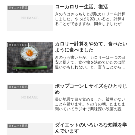
５ 味噌汁 １３：００ カップめん １
３：３０ せん...
ローカロリー生活、復活
ダイエット日記
きのうはきっちりと摂取カロリーを計算
しました。やっぱり家にいると、計算す
ることができますね。間食しましたが、
計画的に10時と15時にたべました。もち
ろんローカロリーにしてです。今朝28日
（4：30）の、体重 75.3kg （前日
比：-1...
カロリー計算をやめて、食べたい
ダイエット日記
ように食べました
きのうも書いたが、カロリーは一つの目
安と捉えて、食べ物を決めていたのは間
違いかもしれない。と、言うことから、
きのうはカロリー計算をしていません。
食べたものの記録のみにとどめました。
調べたいことがあってと、きのうの締め
ポップコーンＬサイズをひとりじ
で書いたのは、この本のこ...
ダイエット日記
め
長い地震で目が覚めました。被災がない
ことを祈ります。きのうの朝、たまたま
聞いていてラジオで興味深い映画の宣伝
をしていたので、急きょ映画を見に行く
ことにしました。きょうこそはポップコ
ーンを食べないと思っていましたが、キ
ダイエットのいろいろな知識を学
ダイエット日記
ャラメルポップコーンのＬ...
んでいます