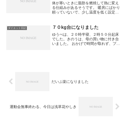
体が寒いときに脂肪を燃焼して熱に変え
る仕組みがあるそうです。 暖房にばかり
頼っていないで、少し温度を低く設定し
てみるのもひとつの方法かもしれませ
ん。今朝８日（４：１０）の、体重 ７
５．０ｋｇ （前日比：－０．８ｋ
７０kg台になりました
ダイエット日記
ｇ） 体脂肪率 ２４．０％...
ゆうべは、２０時半寝、２時５０分起床
でした。きのうは、母の買い物に付き合
いました。 おかげで時間が取れず、プー
ルには行きませんでした。１５日に食べ
た物２：３５ バナナ 86kc ７：２
０ ごはん 220kc、とうふ 43kc、サラダ
70...
だいぶ楽になりました
運動会無事終わる、今日は浅草花やしき