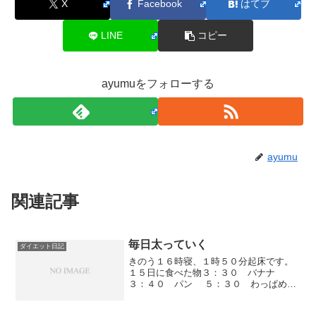
X
Facebook
はてブ
LINE
コピー
ayumuをフォローする
ayumu
関連記事
毎日太っていく
ダイエット日記
きのう１６時寝、１時５０分起床です。
１５日に食べた物３：３０ バナナ
３：４０ パン ５：３０ わっぱめし
弁当、サプリメント ６：００ チョコ
レート １１：０５ かりんとう １１：２